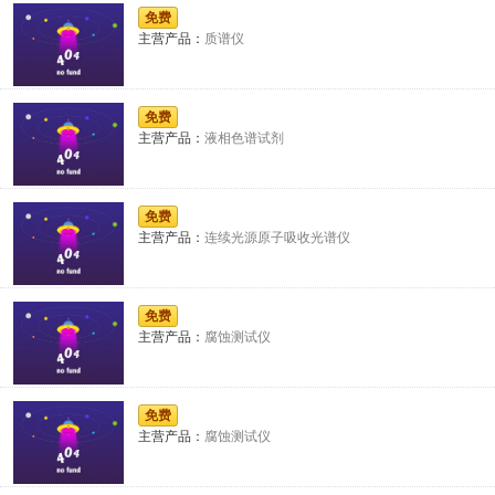
免费
主营产品：
供
质谱仪
免费
主营产品：
液相色谱试剂
应
免费
主营产品：
连续光源原子吸收光谱仪
商-
免费
主营产品：
腐蚀测试仪
免费
全
主营产品：
腐蚀测试仪