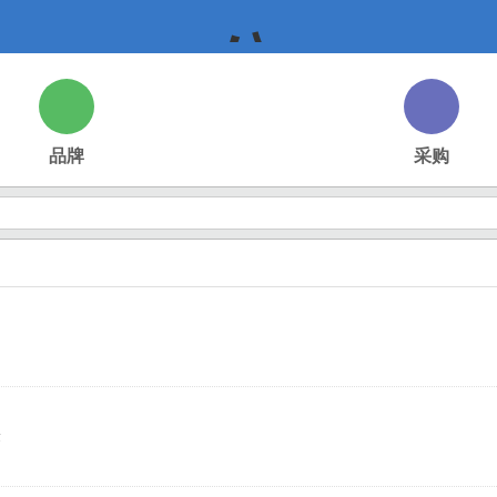
公
品牌
采购
司,
企
业,
量