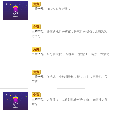
免费
主营产品：
供
ccd相机,高光谱仪
免费
主营产品：
静压透水性分析仪，透气性分析仪，水蒸汽透
过率分
应
免费
主营产品：
水分测试仪， 蝴蝶阀， 润滑油， 电炉，黄油笔
商-
免费
主营产品：
便携式三坐标测量机，臂，3d扫描测量机，关
节臂，
免费
全
主营产品：
太赫兹： - 太赫兹时域光谱仪tds、光泵浦太赫
兹探